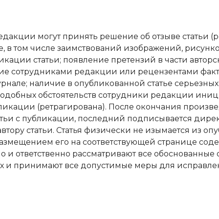
едакции могут принять решение об отзыве статьи (
е, в том числе заимствований изображений, рисунков,
икации статьи; появление претензий в части авторс
ение сотрудниками редакции или рецензентами фа
урнале; наличие в опубликованной статье серьезны
одобных обстоятельств сотрудники редакции иници
убликации (ретрагирована). После окончания произв
статьи с публикации, последний подписывается дир
автору статьи. Статья физически не изымается из о
с размещением его на соответствующей странице со
о и ответственно рассматривают все обоснованные
х и принимают все допустимые меры для исправле