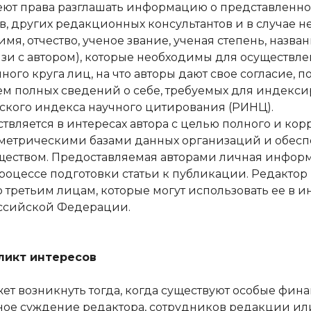
ют права разглашать информацию о представленной
, других редакционных консультантов и в случае 
 имя, отчество, ученое звание, ученая степень, на
язи с автором), которые необходимы для осуществл
ого круга лиц, на что авторы дают свое согласие,
м полных сведений о себе, требуемых для индекси
кого индекса научного цитирования (РИНЦ).
вляется в интересах автора с целью полного и корр
етрическими базами данных организаций и обеспе
ществом. Предоставляемая авторами личная информ
роцессе подготовки статьи к публикации. Редактор
ретьим лицам, которые могут использовать ее в ин
оссийской Федерации.
ликт интересов
т возникнуть тогда, когда существуют особые фи
учное суждение редактора, сотрудников редакции и