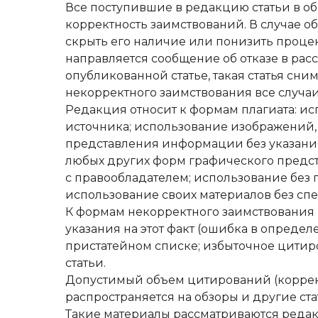
Все поступившие в редакцию статьи в о
корректность заимствований. В случае 
скрыть его наличие или понизить проце
направляется сообщение об отказе в рас
опубликованной статье, такая статья сн
некорректного заимствования все случа
Редакция относит к формам плагиата: и
источника; использование изображений, 
представления информации без указания 
любых других форм графического предст
с правообладателем; использование без
использование своих материалов без спе
К формам некорректного заимствования р
указания на этот факт (ошибка в определ
пристатейном списке; избыточное цитир
статьи.
Допустимый объем цитирований (корректн
распространяется на обзоры и другие с
Такие материалы рассматриваются редак