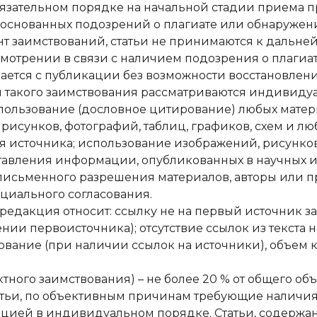
бязательном порядке на начальной стадии приема п
обоснованных подозрений о плагиате или обнаруже
нт заимствований, статьи не принимаются к дальн
смотрении в связи с наличием подозрения о плагиат
имается с публикации без возможности восстановлен
и такого заимствования рассматриваются индивидуа
спользование (дословное цитирование) любых матер
рисунков, фотографий, таблиц, графиков, схем и л
источника; использование изображений, рисунков,
авления информации, опубликованных в научных и
 письменного разрешения материалов, авторы или 
циального согласования.
едакция относит: ссылку не на первый источник за
ении первоисточника); отсутствие ссылок из текста
ование (при наличии ссылок на источники), объем 
ого заимствования) – не более 20 % от общего объ
татьи, по объективным причинам требующие наличи
цией в индивидуальном порядке. Статьи, содержан