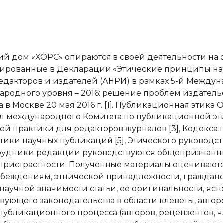
ий дом «ХОРС» опираются в своей деятельности н
сированные в Декларации «Этические принципы на
дакторов и издателей (АНРИ) в рамках 5-й Между
одного уровня – 2016: решение проблем издатель
 в Москве 20 мая 2016 г. [1]. Публикационная этик
 международного Комитета по публикационной этике
шей практики для редакторов журналов [3], Кодекса 
ки научных публикаций [5], Этического руководств
трудники редакции руководствуются общепризнан
ристрастности. Полученные материалы оцениваются 
беждениям, этнической принадлежности, гражданст
аучной значимости статьи, ее оригинальности, ясн
вующего законодательства в области клеветы, авторс
убликационного процесса (авторов, рецензентов, ч