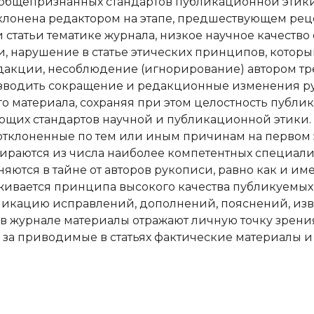
е общепризнанных стандартов публикационной этики
клонена редактором на этапе, предшествующем рец
 статьи тематике журнала, низкое научное качество
, нарушение в статье этических принципов, которы
дакции, несоблюдение (игнорирование) автором тр
изводить сокращение и редакционные изменения рук
 материала, сохраняя при этом целостность публика
ющих стандартов научной и публикационной этики.
 отклоненные по тем или иным причинам на первом 
ираются из числа наиболее компетентных специали
яются в тайне от авторов рукописи, равно как и им
ивается принципа высокого качества публикуемых
ликацию исправлений, дополнений, пояснений, извин
 журнале материалы отражают личную точку зрения 
 за приводимые в статьях фактические материалы и