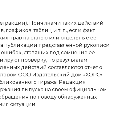
ретракции). Причинами таких действий
 графиков, таблиц и т. п., если факт
ких прав на статью или отдельные ее
кта публикации представленной рукописи
х ошибок, ставящих под сомнение ее
ируют проверку, по результатам
еденных действий составляются отчет о
ектором ООО Издательский дом «ХОРС».
публикованного тиража. Редакция
держания выпуска на своем официальном
 обращения по поводу обнаруженных
ния ситуации.