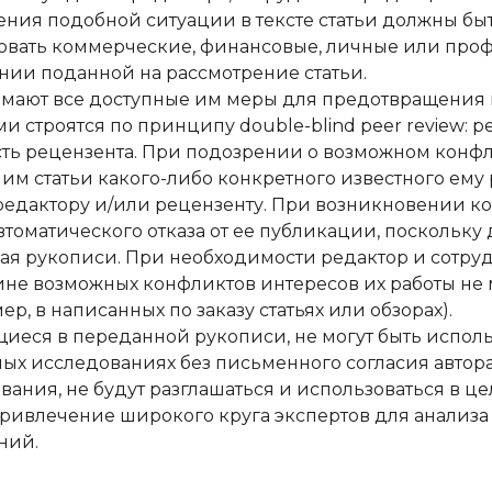
ния подобной ситуации в тексте статьи должны бы
овать коммерческие, финансовые, личные или про
нии поданной на рассмотрение статьи.
мают все доступные им меры для предотвращения к
 строятся по принципу double-blind peer review: 
сть рецензента. При подозрении о возможном конф
м статьи какого-либо конкретного известного ему 
 редактору и/или рецензенту. При возникновении к
автоматического отказа от ее публикации, посколь
ая рукописи. При необходимости редактор и сотру
ине возможных конфликтов интересов их работы не 
, в написанных по заказу статьях или обзорах).
еся в переданной рукописи, не могут быть испол
ных исследованиях без письменного согласия авто
ания, не будут разглашаться и использоваться в ц
привлечение широкого круга экспертов для анализа 
ний.