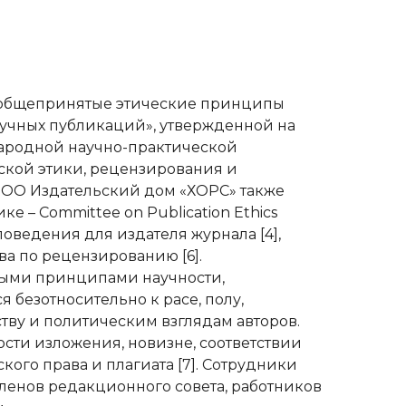
а общепринятые этические принципы
учных публикаций», утвержденной на
народной научно-практической
ской этики, рецензирования и
а ООО Издательский дом «ХОРС» также
 – Committee on Publication Ethics
поведения для издателя журнала [4],
а по рецензированию [6].
ными принципами научности,
безотносительно к расе, полу,
ву и политическим взглядам авторов.
ости изложения, новизне, соответствии
кого права и плагиата [7]. Сотрудники
ленов редакционного совета, работников