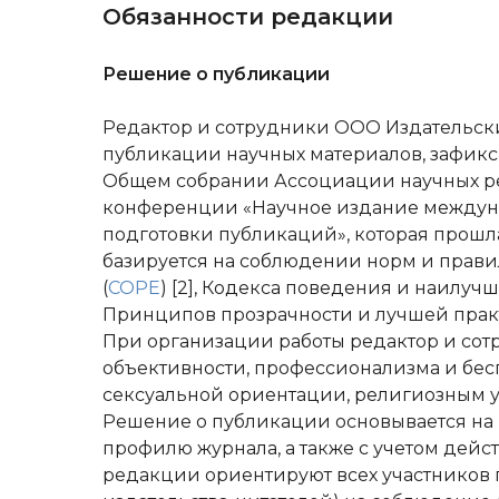
Обязанности редакции
Решение о публикации
Редактор и сотрудники ООО Издательск
публикации научных материалов, зафик
Общем собрании Ассоциации научных ре
конференции «Научное издание междунар
подготовки публикаций», которая прошла
базируется на соблюдении норм и правил
(
COPE
) [2], Кодекса поведения и наилуч
Принципов прозрачности и лучшей практи
При организации работы редактор и со
объективности, профессионализма и бесп
сексуальной ориентации, религиозным у
Решение о публикации основывается на н
профилю журнала, а также с учетом дейст
редакции ориентируют всех участников п